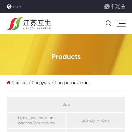





ruso

Products
Главная
/
Продукты
/
Прозрачная ткань

Все
Ткань для плетения
Блэкаут-ткань
флагов/фриволите