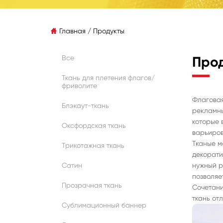
Главная
/
Продукты

Все
Про
Ткань для плетения флагов/
фриволите
Флаговая
Блэкаут-ткань
рекламны
которые 
Оксфордская ткань
варьиров
Тканые м
Трикотажная ткань
декорати
нужный р
Сатин
позволяе
Прозрачная ткань
Сочетани
ткань от
Сублимационный баннер