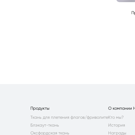
П
Продукты
О компании 
Ткань для плетения флагов/фриволите
Кто мы?
Блэкаут-ткань
История
Оксфордская ткань
Награды