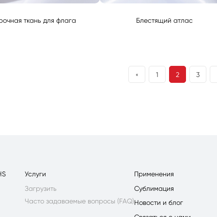
рочная ткань для флага
Блестящий атлас
1
2
3
«
HS
Услуги
Применения
Загрузить
Сублимация
Часто задаваемые вопросы (FAQ)
Новости и блог
Связаться с нами