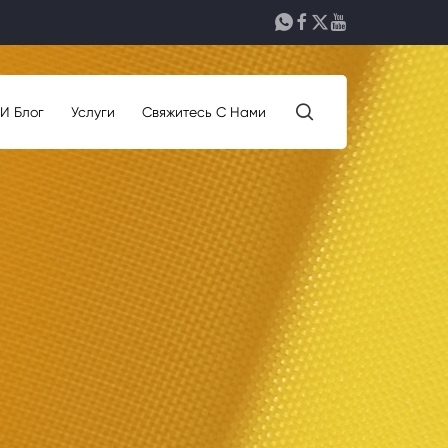





 И Блог
Услуги
Свяжитесь С Нами