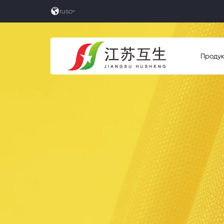

ruso
Проду