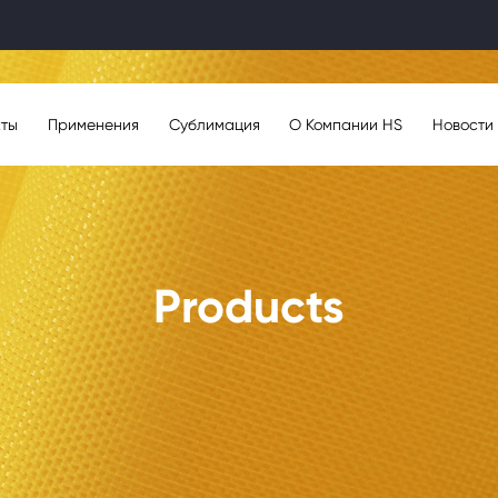
кты
Применения
Сублимация
О Компании HS
Новости
Products