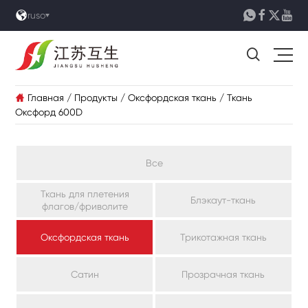





ruso

Главная
/
Продукты
/
Оксфордская ткань
/
Ткань

Оксфорд 600D
Все
Ткань для плетения
Блэкаут-ткань
флагов/фриволите
Оксфордская ткань
Трикотажная ткань
Сатин
Прозрачная ткань