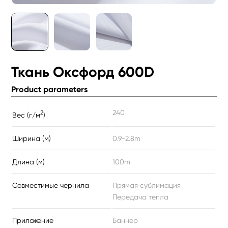
Ткань Оксфорд 600D
Product parameters
240
2
Вес (г/м
)
Ширина (м)
0.9-2.8m
Длина (м)
100m
Совместимые чернила
Прямая сублимация
Передача тепла
Приложение
Баннер