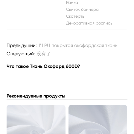
Рамка
Свиток баннера
Скатерть
Декоративная роспись
Предыдущий:
1*1 PU покрытая оксфордская ткань
Следующий:
没有了
Что такое Ткань Оксфорд 600D?
Рекомендуемые продукты