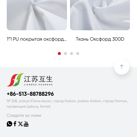
1*1 PU покрытая оксфордская ткань
Ткань Оксфорд 300D
+86-513-88788296
№ 228, улица Юаньчжуан, город Хайан, район Хайан, город Нантун,
провинция Цзянсу, Китай
Следите за нами



