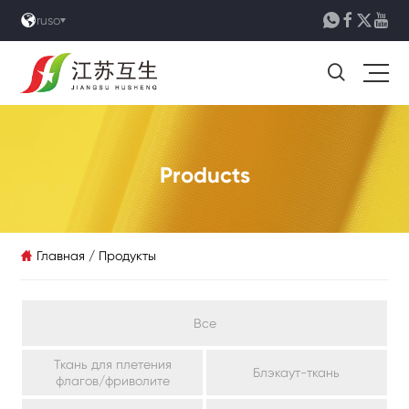





ruso

Products
Главная
/
Продукты

Все
Ткань для плетения
Блэкаут-ткань
флагов/фриволите