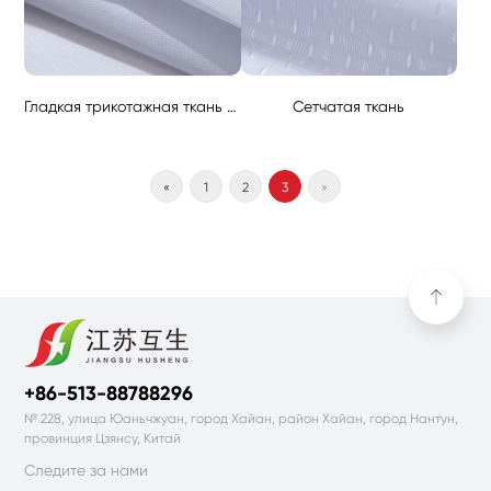
Гладкая трикотажная ткань (гладкая трикотажная ткань с блеском)
Сетчатая ткань
«
1
2
3
»
+86-513-88788296
№ 228, улица Юаньчжуан, город Хайан, район Хайан, город Нантун,
провинция Цзянсу, Китай
Следите за нами